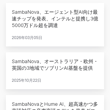
SambaNova、
SambaNova、エージェント型AI向け最
エ
速チップを発表、インテルと提携し3億
ー
5000万ドル超を調達
ジ
ェ
2026年03月05日
ン
ト
型
SambaNova、
SambaNova、オーストラリア・欧州・
AI
オ
英国の3地域でソブリンAI基盤を提供
向
ー
け
ス
2025年10月22日
最
ト
速
ラ
チ
リ
SambaNova
ッ
ア・
SambaNovaとHume AI、超高速かつ多
と
プ