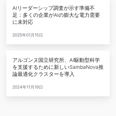
速・
AI
会
論
太
最
AIリーダーシップ調査が示す準備不
リ
話
ソ
平
足：多くの企業がAIの膨大な電力需要
高
ー
AI
リ
洋
に未対応
効
ダ
を
ュ
地
率
ー
再
ー
2025年01月15日
域
で
シ
定
シ
全
提
ッ
義
ョ
体
供
プ
ア
ン
で
開
アルゴンヌ国立研究所、AI駆動型科学
調
ル
を
高
始
を支援するために新しいSambaNova推
査
ゴ
発
速
論最適化クラスターを導入
が
ン
表
AI
示
ヌ
推
2024年11月19日
す
国
論
準
立
の
備
研
提
不
究
供