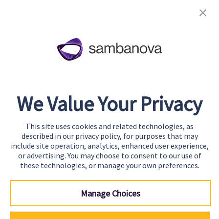
Cookie Preferences
に
し
未
い
対
SambaNova
About
応
推
Team
論
Careers
最
Awards & Recognition
適
We Value Your Privacy
化
Contact
ク
This site uses cookies and related technologies, as
ラ
Start Building
described in our privacy policy, for purposes that may
ス
Contact Us
include site operation, analytics, enhanced user experience,
or advertising. You may choose to consent to our use of
タ
Support
these technologies, or manage your own preferences.
ー
を
Manage Choices
導
入