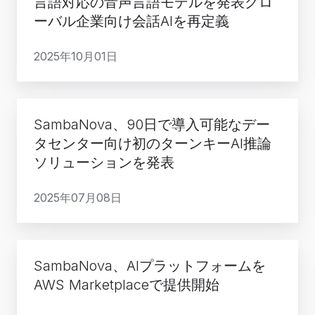
言語対応の音声言語モデルを発表グロ
欧
Hume
を
ーバル企業向け会話AIを再定義
州・
AI、
発
英
超
2025年10月01日
表、
国
高
イ
の
速
ン
3
か
SambaNova、
テ
地
SambaNova、90日で導入可能なデー
つ
90
ル
域
タセンター向け初のターンキーAI推論
多
日
と
で
ソリューションを発表
言
で
提
ソ
語
導
携
2025年07月08日
ブ
対
入
し
リ
応
可
3
ン
の
能
SambaNova、
億
AI
音
SambaNova、AIプラットフォームを
な
AI
5000
基
声
AWS Marketplaceで提供開始
デ
プ
万
盤
言
ー
ラ
ド