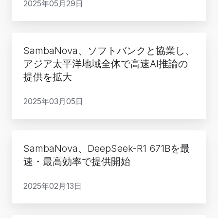
を
2025年05月29日
語
タ
ッ
ル
提
モ
セ
ト
超
供
デ
ン
フ
SambaNova、
を
ル
タ
ォ
SambaNova、ソフトバンクと協業し、
ソ
調
を
ー
アジア太平洋地域全体で高速AI推論の
ー
フ
達
発
向
提供を拡大
ム
ト
表
け
を
バ
グ
2025年03月05日
初
AWS
ン
ロ
の
Marketplace
ク
ー
タ
で
と
SambaNova、
バ
ー
提
SambaNova、DeepSeek-R1 671Bを最
協
DeepSeek-
ル
ン
供
速・最高効率で提供開始
業
R1
企
キ
開
し、
671B
業
ー
始
2025年02月13日
ア
を
向
AI
ジ
最
け
推
ア