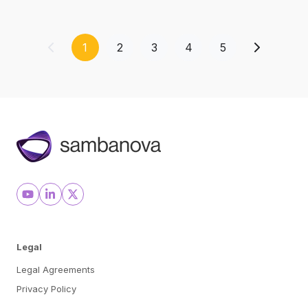
足：
所、
を
多
AI
拡
く
駆
1
2
3
4
5
大
の
動
企
型
業
科
が
学
AI
を
の
支
膨
援
大
す
な
る
電
た
Legal
力
め
Legal Agreements
需
に
Privacy Policy
要
新