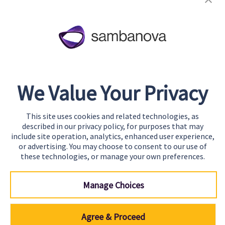
About
Team
Careers
Awards & Recognition
We Value Your Privacy
Contact
This site uses cookies and related technologies, as
Start Building
described in our privacy policy, for purposes that may
Contact Us
include site operation, analytics, enhanced user experience,
or advertising. You may choose to consent to our use of
Support
these technologies, or manage your own preferences.
Manage Choices
Agree & Proceed